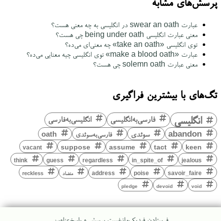
پرسش‌های مشابه
عبارت swear an oath در انگلیسی به چه معنی هست؟
معنی عبارت انگلیسی being under oath چی هست؟
توی انگلیسی «take an oath» چه معنی‌ای می‌ده؟
عبارت «make a blood oath» توی انگلیسی چیه معنایی می‌ده؟
معنی عبارت solemn oath چی هست؟
تگ‌های با بیشترین فراگیری
انگلیسی
فارسی‌به‌انگلیسی
انگلیسی‌به‌فارسی
abandon
سوئدی
فارسی‌به‌سوئدی
oath
keen
suppose
assume
tact
vacant
think
guess
regardless
in_spite_of
jealous
savoir_faire
poise
address
متضاد
reckless
pledge
devoid
void
فرستادن فیدبک
مانیفست پرسش و پاسخ
عناوین