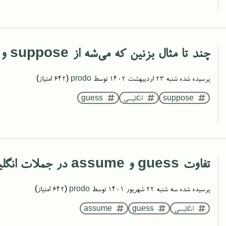
چند تا مثال بزنین که می‌شه از suppose و guess به جای هم استفاده کرد
پرسیده شده
شنبه ۲۳ اردیبهشت ۱۴۰۲
توسط
prodo
(
642
امتیاز)
suppose
انگلیسی
guess
تفاوت guess و assume در جملات انگلیسی چیست هست؟
پرسیده شده
سه شنبه ۲۲ شهریور ۱۴۰۱
توسط
prodo
(
642
امتیاز)
انگلیسی
guess
assume