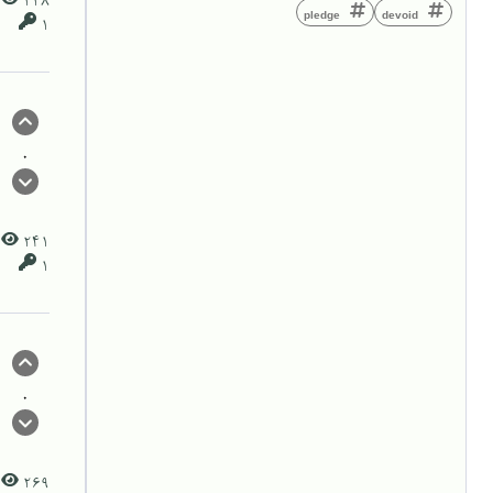
pledge
devoid
1
0
241
1
0
269