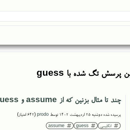
 پرسش تگ شده با guess
چند تا مثال بزنین که از assume و guess به جای هم نمی‌شه استفاده کرد
پرسیده شده
دوشنبه ۲۵ اردیبهشت ۱۴۰۲
توسط
prodo
(
642
امتیاز)
انگلیسی
guess
assume