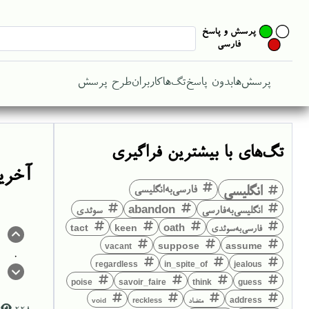
پرسش‌ها
بدون پاسخ
تگ‌ها
کاربران
طرح پرسش
تگ‌های با بیشترین فراگیری
آخرین
انگلیسی
فارسی‌به‌انگلیسی
انگلیسی‌به‌فارسی
abandon
سوئدی
فارسی‌به‌سوئدی
keen
oath
tact
suppose
assume
vacant
0
regardless
in_spite_of
jealous
think
guess
poise
savoir_faire
address
متضاد
reckless
void
228