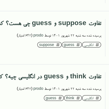
تفاوت suppose و guess چی هست؟ کدوم برای محاوره‌ی انگلیسی معمول‌تره؟
پرسیده شده
سه شنبه ۲۲ شهریور ۱۴۰۱
توسط
prodo
(
642
امتیاز)
انگلیسی
guess
suppose
تفاوت think و guess در انگلیسی چیه؟ کجا از کدوم یکی استفاده کنیم؟
پرسیده شده
سه شنبه ۲۲ شهریور ۱۴۰۱
توسط
prodo
(
642
امتیاز)
انگلیسی
think
guess