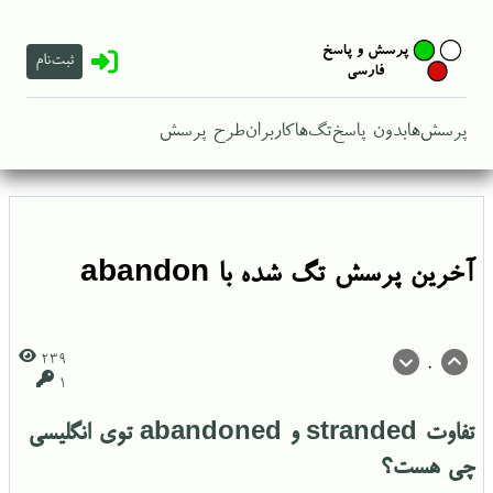
ثبت‌نام
پرسش‌ها
بدون پاسخ
تگ‌ها
کاربران
طرح پرسش
آخرین پرسش تگ شده با abandon
239
0
1
تفاوت stranded و abandoned توی انگلیسی
چی هست؟