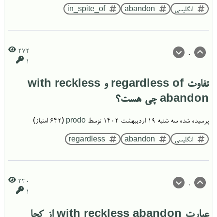
انگلیسی
abandon
in_spite_of
272
0
1
تفاوت regardless of و with reckless
abandon چی‌ هست؟
پرسیده شده
سه شنبه ۱۹ اردیبهشت ۱۴۰۲
توسط
prodo
(
642
امتیاز)
انگلیسی
abandon
regardless
230
0
1
عبارت with reckless abandon از کجا