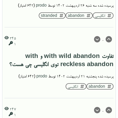
پرسیده شده
سه شنبه ۲۶ اردیبهشت ۱۴۰۲
توسط
prodo
(
642
امتیاز)
انگلیسی
abandon
stranded
345
0
1
تفاوت with wild abandon و with
reckless abandon توی انگلیسی چی هست؟
پرسیده شده
پنجشنبه ۲۱ اردیبهشت ۱۴۰۲
توسط
prodo
(
642
امتیاز)
abandon
انگلیسی
247
0
1