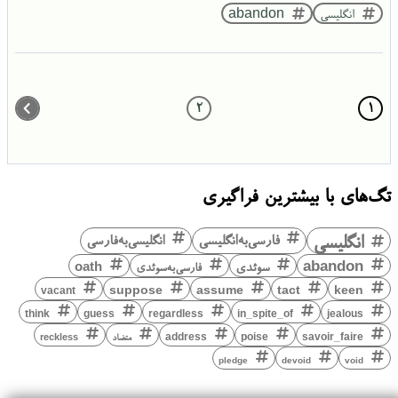
انگلیسی
abandon
2
1
تگ‌های با بیشترین فراگیری
انگلیسی
فارسی‌به‌انگلیسی
انگلیسی‌به‌فارسی
abandon
سوئدی
فارسی‌به‌سوئدی
oath
keen
suppose
assume
tact
vacant
think
guess
regardless
in_spite_of
jealous
savoir_faire
poise
address
متضاد
reckless
pledge
devoid
void