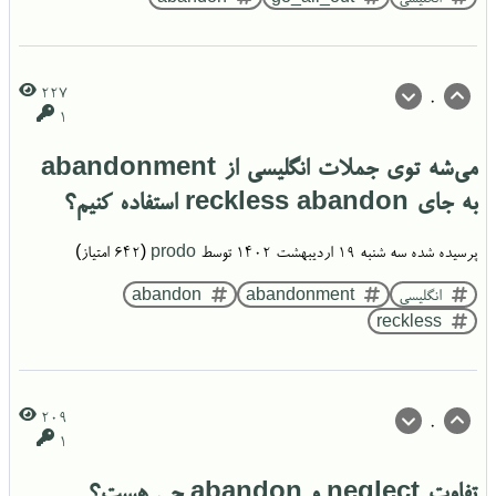
227
0
1
می‌شه توی جملات انگلیسی از abandonment
به جای reckless abandon استفاده کنیم؟
پرسیده شده
سه شنبه ۱۹ اردیبهشت ۱۴۰۲
توسط
prodo
(
642
امتیاز)
انگلیسی
abandonment
abandon
reckless
209
0
1
تفاوت neglect و abandon چی هست؟