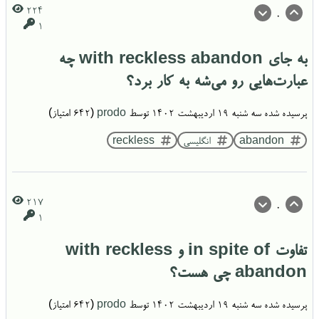
224
0
1
به جای with reckless abandon چه
عبارت‌هایی رو می‌شه به کار برد؟
پرسیده شده
سه شنبه ۱۹ اردیبهشت ۱۴۰۲
توسط
prodo
(
642
امتیاز)
abandon
انگلیسی
reckless
217
0
1
تفاوت in spite of و with reckless
abandon چی‌ هست؟
پرسیده شده
سه شنبه ۱۹ اردیبهشت ۱۴۰۲
توسط
prodo
(
642
امتیاز)