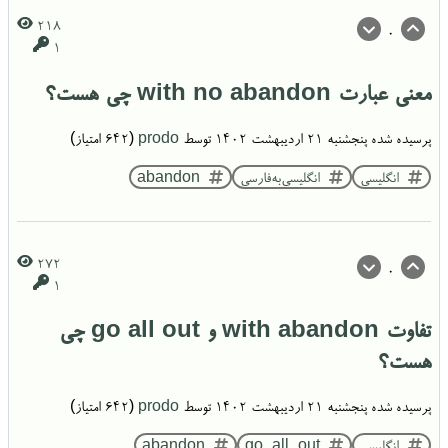
218
0
1
معنی عبارت with no abandon چی هست؟
پرسیده شده
پنجشنبه ۲۱ اردیبهشت ۱۴۰۲
توسط
prodo
(
642
امتیاز)
انگلیسی
انگلیسی‌به‌فارسی
abandon
272
0
1
تفاوت with abandon و go all out چی
هست؟
پرسیده شده
پنجشنبه ۲۱ اردیبهشت ۱۴۰۲
توسط
prodo
(
642
امتیاز)
انگلیسی
go_all_out
abandon