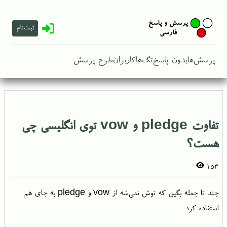
ثبت‌نام
پرسش‌ها
بدون پاسخ
تگ‌ها
کاربران
طرح پرسش
تفاوت pledge و vow توی انگلیسی چی
هست؟
153
چند تا جمله بگین که توش نمی‌شه از vow و pledge به جای هم
استفاده کرد