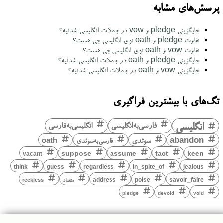
پرسش‌های مشابه
جایگزینی pledge و vow در جملات انگلیسی شدنیه؟
تفاوت pledge و oath توی انگلیسی چی هست؟
تفاوت vow و oath توی انگلیسی چی هست؟
جایگزینی pledge و oath در جملات انگلیسی شدنیه؟
جایگزینی vow و oath در جملات انگلیسی شدنیه؟
تگ‌های با بیشترین فراگیری
انگلیسی
فارسی‌به‌انگلیسی
انگلیسی‌به‌فارسی
abandon
سوئدی
فارسی‌به‌سوئدی
oath
keen
suppose
assume
tact
vacant
think
guess
regardless
in_spite_of
jealous
savoir_faire
poise
address
متضاد
reckless
pledge
devoid
void