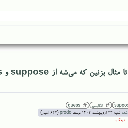
ل بزنین که می‌شه از suppose و guess به جای هم استفاده کرد
suppo
انگلیسی
guess
شده
شنبه ۲۳ اردیبهشت ۱۴۰۲
توسط
prodo
(
642
امتیاز)