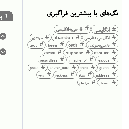
تگ‌های با بیشترین فراگیری
1
پا
انگلیسی
فارسی‌به‌انگلیسی
انگلیسی‌به‌فارسی
abandon
سوئدی
0
فارسی‌به‌سوئدی
keen
oath
tact
suppose
assume
vacant
regardless
in_spite_of
jealous
think
guess
poise
savoir_faire
address
متضاد
reckless
void
pledge
devoid