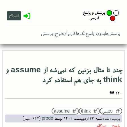
ثبت‌نام
پرسش‌ها
بدون پاسخ
تگ‌ها
کاربران
طرح پرسش
چند تا مثال بزنین که نمی‌شه از assume و
think به جای هم استفاده کرد
220
انگلیسی
think
assume
پرسیده شده
شنبه ۲۳ اردیبهشت ۱۴۰۲
توسط
prodo
(
642
امتیاز)