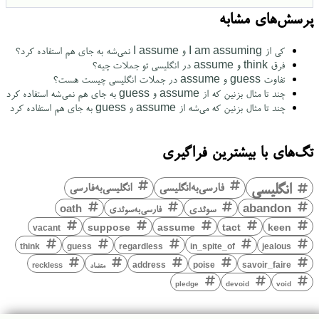
پرسش‌های مشابه
کی از I am assuming و I assume نمی‌شه به جای هم استفاده کرد؟
فرق think و assume در انگلیسی تو جملات چیه؟
تفاوت guess و assume در جملات انگلیسی چیست هست؟
چند تا مثال بزنین که از assume و guess به جای هم نمی‌شه استفاده کرد
چند تا مثال بزنین که می‌شه از assume و guess به جای هم استفاده کرد
تگ‌های با بیشترین فراگیری
انگلیسی
فارسی‌به‌انگلیسی
انگلیسی‌به‌فارسی
abandon
سوئدی
فارسی‌به‌سوئدی
oath
keen
suppose
assume
tact
vacant
think
guess
regardless
in_spite_of
jealous
savoir_faire
poise
address
متضاد
reckless
pledge
devoid
void