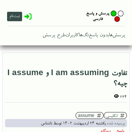
ثبت‌نام
پرسش‌ها
بدون پاسخ
تگ‌ها
کاربران
طرح پرسش
تفاوت I am assuming و I assume
چیه؟
234
انگلیسی
assume
پرسیده شده
یکشنبه ۲۴ اردیبهشت ۱۴۰۲
توسط
ناشناس