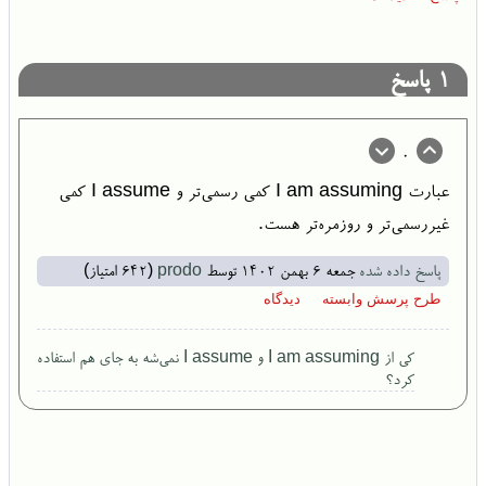
1
پاسخ
0
عبارت I am assuming کمی‌ رسمی‌تر و I assume کمی
غیررسمی‌تر و روزمره‌تر هست.
پاسخ داده شده
جمعه ۶ بهمن ۱۴۰۲
توسط
prodo
(
642
امتیاز)
کی از I am assuming و I assume نمی‌شه به جای هم استفاده
کرد؟