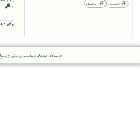
pledge
devoid
1
برای دید
فرستادن فیدبک
مانیفست پرسش و پاسخ
...