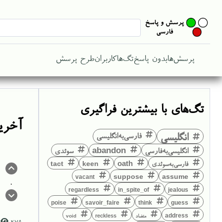
پرسش‌ها
بدون پاسخ
تگ‌ها
کاربران
طرح پرسش
تگ‌های با بیشترین فراگیری
آخری
انگلیسی
فارسی‌به‌انگلیسی
انگلیسی‌به‌فارسی
abandon
سوئدی
فارسی‌به‌سوئدی
keen
oath
tact
suppose
assume
vacant
0
regardless
in_spite_of
jealous
think
guess
poise
savoir_faire
address
متضاد
reckless
void
279