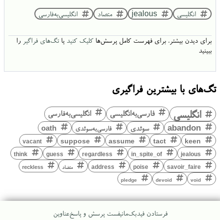
انگلیسی
jealous
متصاد
انگلیسی‌به‌فارسی
برای دیدن بیشتر، برای فهرست کامل پرسش‌ها
کلیک کنید
یا
تگ‌های فراگیر
را
ببینید
تگ‌های با بیشترین فراگیری
انگلیسی
فارسی‌به‌انگلیسی
انگلیسی‌به‌فارسی
abandon
سوئدی
فارسی‌به‌سوئدی
oath
keen
suppose
assume
tact
vacant
think
guess
regardless
in_spite_of
jealous
savoir_faire
poise
address
متضاد
reckless
pledge
devoid
void
فرستادن فیدبک
مانیفست پرسش و پاسخ
عناوین