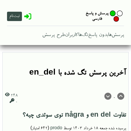
ثبت‌نام
پرسش‌ها
بدون پاسخ
تگ‌ها
کاربران
طرح پرسش
آخرین پرسش تگ شده با en_del
248
0
0
تفاوت en del و några توی سوئدی چیه؟
پرسیده شده
جمعه ۱۸ خرداد ۱۴۰۳
توسط
prodo
(
642
امتیاز)