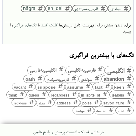
سوئدی
فارسی‌به‌سوئدی
en_del
några
برای دیدن بیشتر، برای فهرست کامل پرسش‌ها
کلیک کنید
یا
تگ‌های فراگیر
را
ببینید
تگ‌های با بیشترین فراگیری
انگلیسی
فارسی‌به‌انگلیسی
انگلیسی‌به‌فارسی
abandon
سوئدی
فارسی‌به‌سوئدی
oath
keen
suppose
assume
tact
vacant
think
guess
regardless
in_spite_of
jealous
savoir_faire
poise
address
متضاد
reckless
pledge
devoid
void
فرستادن فیدبک
مانیفست پرسش و پاسخ
عناوین