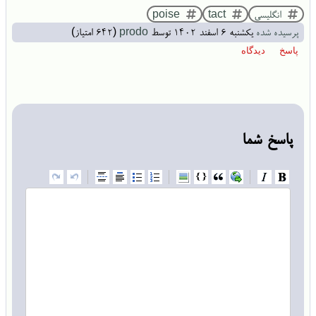
انگلیسی
tact
poise
پرسیده شده
یکشنبه ۶ اسفند ۱۴۰۲
توسط
prodo
(
642
امتیاز)
پاسخ شما