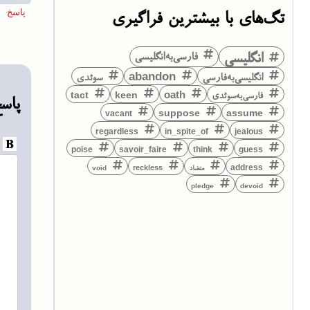
تگ‌های با بیشترین فراگیری
انگلیسی
فارسی‌به‌انگلیسی
انگلیسی‌به‌فارسی
abandon
سوئدی
فارسی‌به‌سوئدی
keen
oath
tact
پاس
suppose
assume
vacant
regardless
in_spite_of
jealous
think
guess
poise
savoir_faire
address
متضاد
reckless
void
pledge
devoid