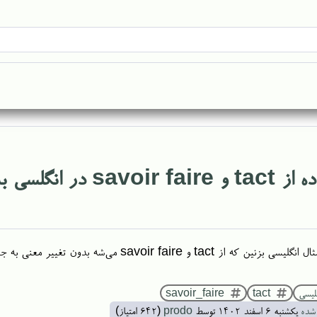
savoi در انگلسی به جای هم ممکنه؟
ین که از tact و savoir faire می‌شه بدون تغییر معنی به جای هم استفاده کرد
لیسی
tact
savoir_faire
شده
یکشنبه ۶ اسفند ۱۴۰۲
توسط
prodo
(
642
امتیاز)