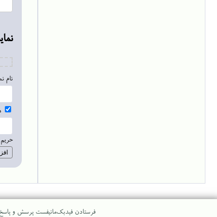
نما
نام ن
ه
حریم:
فرستادن فیدبک
مانیفست پرسش و پاسخ