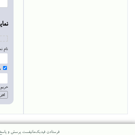
نما
نام ن
ه
حریم:
فرستادن فیدبک
مانیفست پرسش و پاسخ