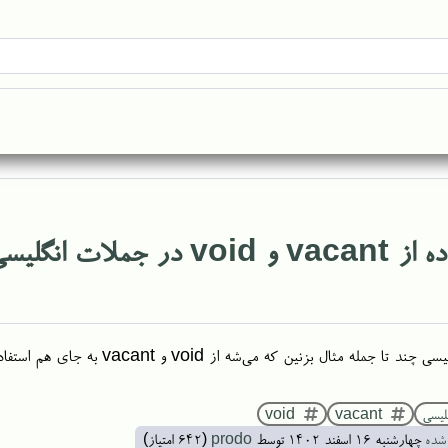
v در جملات انگلیسی به جای هم
ند تا جمله مثال بزنین که می‌شه از void و vacant به جای هم استفاده کرد
لیسی
vacant
void
شده
چهارشنبه ۱۶ اسفند ۱۴۰۲
توسط
prodo
(
642
امتیاز)