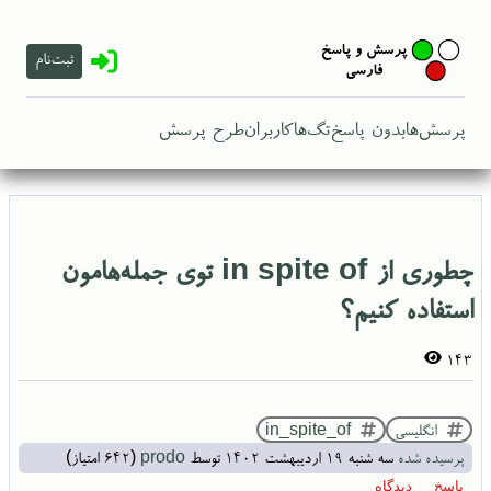
ثبت‌نام
پرسش‌ها
بدون پاسخ
تگ‌ها
کاربران
طرح پرسش
چطوری از in spite of توی جمله‌هامون
استفاده کنیم؟
143
انگلیسی
in_spite_of
پرسیده شده
سه شنبه ۱۹ اردیبهشت ۱۴۰۲
توسط
prodo
(
642
امتیاز)