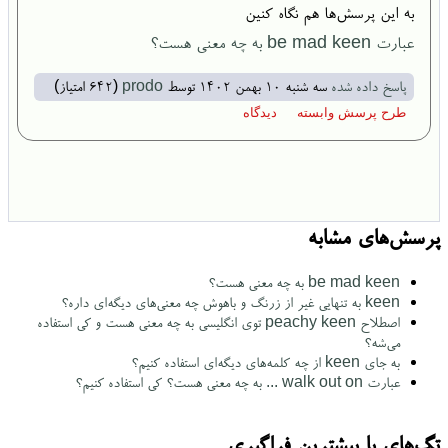
به این پرسش‌ها هم نگاه کنین
عبارت be mad keen به چه معنی هست؟
پاسخ داده شده
سه شنبه ۱۰ بهمن ۱۴۰۲
توسط
prodo
(
642
امتیاز)
پرسش‌های مشابه
be mad keen به چه معنی هست؟
keen به تنهایی غیر از زرنگ و باهوش چه معنی‌های دیگه‌ای داره؟
اصطلاح peachy keen توی انگلیسی به چه معنی هست و کی استفاده
می‌شه؟
به جای keen از چه کلمه‌های دیگه‌ای استفاده کنیم؟
عبارت walk out on ... به چه معنی هست؟ کی استفاده کنیم؟
تگ‌های با بیشترین فراگیری