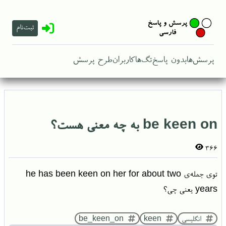
ثبت‌نام
پرسش‌ها
بدون پاسخ
تگ‌ها
کاربران
طرح پرسش
be keen on به چه معنی هست؟
366
توی جمله‌ی he has been keen on her for about two
years یعنی چی؟
انگلیسی
keen
be_keen_on