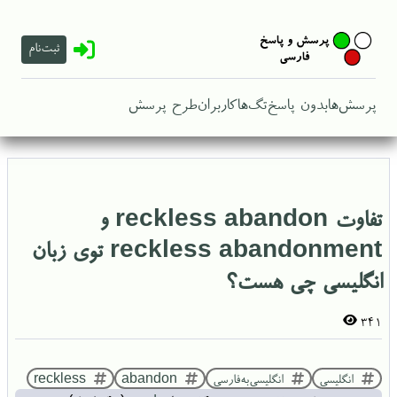
ثبت‌نام
پرسش‌ها
بدون پاسخ
تگ‌ها
کاربران
طرح پرسش
تفاوت reckless abandon و
reckless abandonment توی زبان
انگلیسی چی هست؟
341
انگلیسی
انگلیسی‌به‌فارسی
abandon
reckless