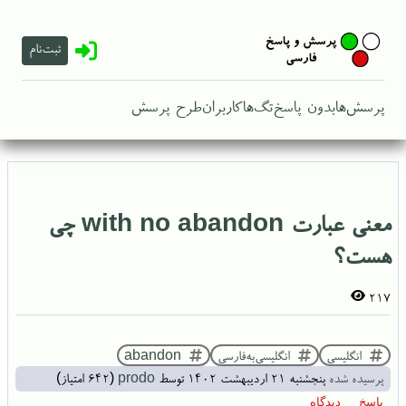
ثبت‌نام
پرسش‌ها
بدون پاسخ
تگ‌ها
کاربران
طرح پرسش
معنی عبارت with no abandon چی
هست؟
217
انگلیسی
انگلیسی‌به‌فارسی
abandon
پرسیده شده
پنجشنبه ۲۱ اردیبهشت ۱۴۰۲
توسط
prodo
(
642
امتیاز)